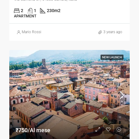
2
1
230
m2
APARTMENT
Mario Rossi
3 years ago
NEW LAUNCH
₹750/Al mese