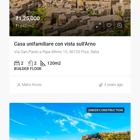
₹1,25,000
₹1,042/m2
Casa unifamiliare con vista sull’Arno
Via San Paolo a Ripa d'Arno 15, 56125 Pisa, Italia
2
2
120
m2
BUILDER FLOOR
Mario Rossi
3 years ago
UNDER CONSTRUCTION