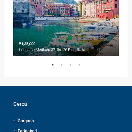
₹1,35,000
₹1,3
Lungarno Mediceo 37, 56126 Pisa, Italia
Via 
Cerca
Gurgaon
Faridabad