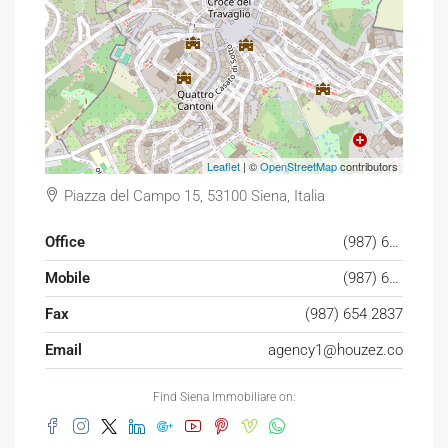
Leaflet
| ©
OpenStreetMap
contributors
Piazza del Campo 15, 53100 Siena, Italia
Office
(987) 654 1234
Mobile
(987) 654 8765
Fax
(987) 654 2837
Email
agency1@houzez.co
Find Siena Immobiliare on: