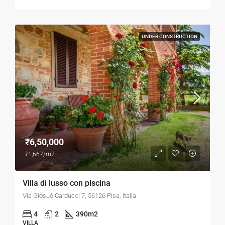
UNDER CONSTRUCTION
₹6,50,000
₹1,667/m2
Villa di lusso con piscina
Via Giosuè Carducci 7, 56126 Pisa, Italia
4
2
390
m2
VILLA