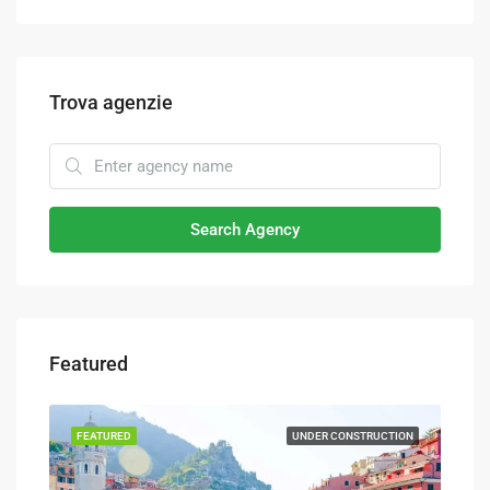
Trova agenzie
Search Agency
Featured
TION
FEATURED
UNDER CONSTRUCTION
FEA