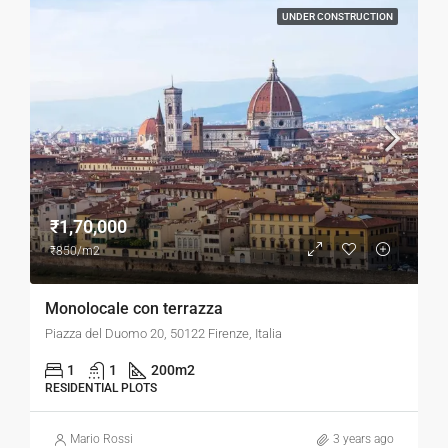
UNDER CONSTRUCTION
₹1,70,000
₹850/m2
Monolocale con terrazza
Piazza del Duomo 20, 50122 Firenze, Italia
1
1
200
m2
RESIDENTIAL PLOTS
Mario Rossi
3 years ago