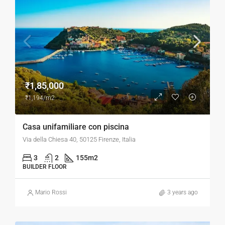
₹1,85,000
₹1,194/m2
Casa unifamiliare con piscina
Via della Chiesa 40, 50125 Firenze, Italia
3
2
155
m2
BUILDER FLOOR
Mario Rossi
3 years ago