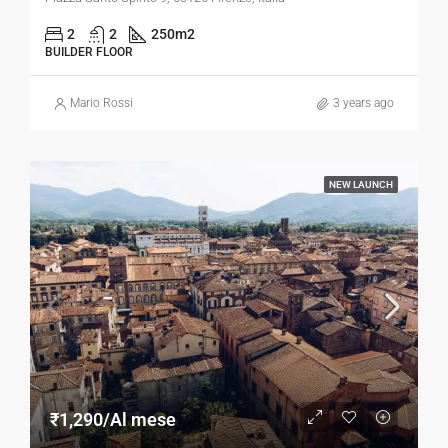
2
2
250
m2
BUILDER FLOOR
Mario Rossi
3 years ago
NEW LAUNCH
₹1,290/Al mese