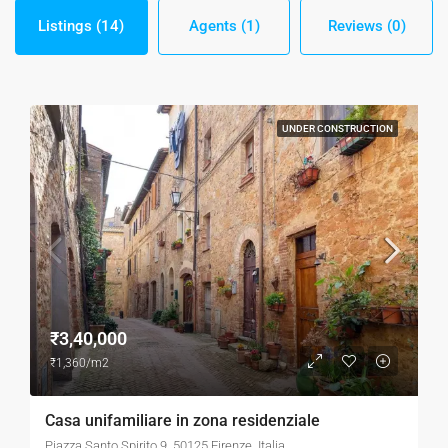
Listings (14)
Agents (1)
Reviews (0)
UNDER CONSTRUCTION
₹3,40,000
₹1,360/m2
Casa unifamiliare in zona residenziale
Piazza Santo Spirito 9, 50125 Firenze, Italia