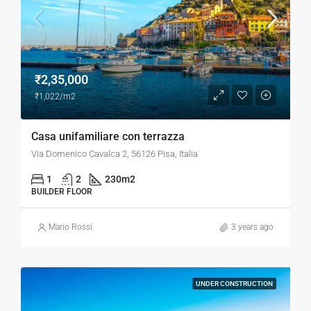
₹2,35,000
₹1,022/m2
Casa unifamiliare con terrazza
Via Domenico Cavalca 2, 56126 Pisa, Italia
1
2
230
m2
BUILDER FLOOR
Mario Rossi
3 years ago
UNDER CONSTRUCTION