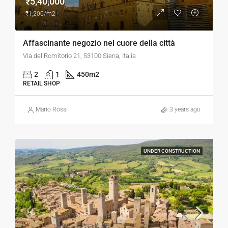
₹5,40,000
₹1,200/m2
Affascinante negozio nel cuore della città
Via del Romitorio 21, 53100 Siena, Italia
2
1
450
m2
RETAIL SHOP
Mario Rossi
3 years ago
UNDER CONSTRUCTION