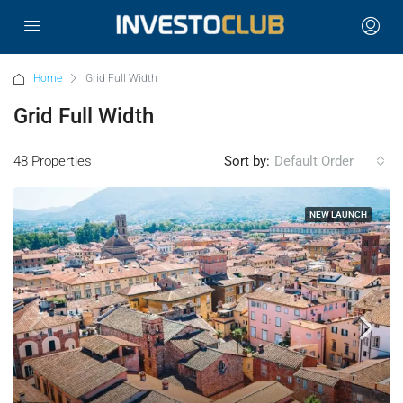
Home
Grid Full Width
Grid Full Width
48 Properties
Sort by:
Default Order
NEW LAUNCH