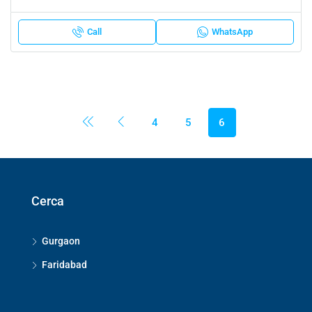
Call
WhatsApp
4
5
6
Cerca
Gurgaon
Faridabad