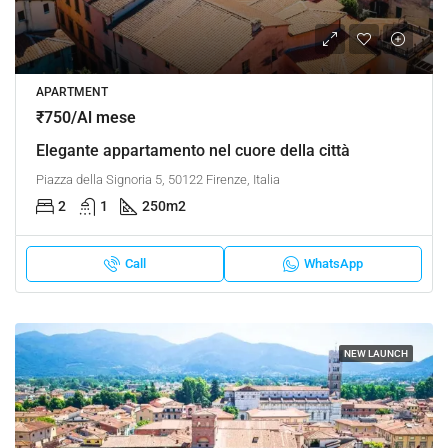
APARTMENT
₹750/Al mese
Elegante appartamento nel cuore della città
Piazza della Signoria 5, 50122 Firenze, Italia
2
1
250
m2
Call
WhatsApp
NEW LAUNCH